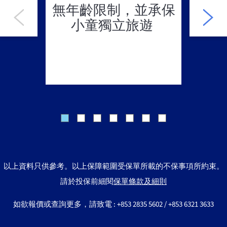
無年齡限制，並承保
各項
小童獨立旅遊
以上資料只供參考。以上保障範圍受保單所載的不保事項所約束。
請於投保前細閱
保單條款及細則
如欲報價或查詢更多，請致電 : +853 2835 5602 / +853 6321 3633